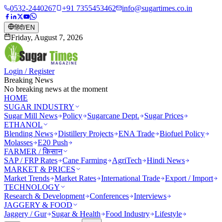
0532-2440267
+91 7355453462
info@sugartimes.co.in
हिंदी
/
EN
Friday, August 7, 2026
Login / Register
Breaking News
No breaking news at the moment
HOME
SUGAR INDUSTRY
Sugar Mill News
Policy
Sugarcane Dept.
Sugar Prices
ETHANOL
Blending News
Distillery Projects
ENA Trade
Biofuel Policy
Molasses
E20 Push
FARMER / किसान
SAP / FRP Rates
Cane Farming
AgriTech
Hindi News
MARKET & PRICES
Market Trends
Market Rates
International Trade
Export / Import
TECHNOLOGY
Research & Development
Conferences
Interviews
JAGGERY & FOOD
Jaggery / Gur
Sugar & Health
Food Industry
Lifestyle