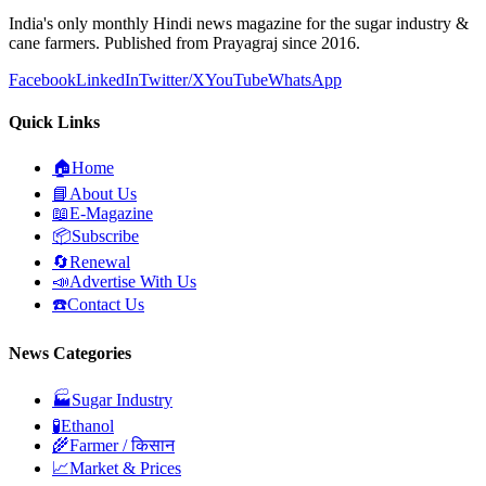
India's only monthly Hindi news magazine for the sugar industry &
cane farmers. Published from Prayagraj since 2016.
Facebook
LinkedIn
Twitter/X
YouTube
WhatsApp
Quick Links
🏠
Home
📘
About Us
📖
E-Magazine
📦
Subscribe
🔄
Renewal
📣
Advertise With Us
☎️
Contact Us
News Categories
🏭
Sugar Industry
🧪
Ethanol
🌾
Farmer / किसान
📈
Market & Prices