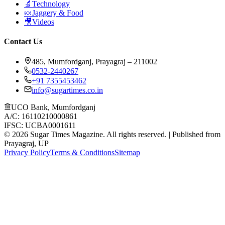
🔬
Technology
🍬
Jaggery & Food
🎥
Videos
Contact Us
485, Mumfordganj, Prayagraj – 211002
0532-2440267
+91 7355453462
info@sugartimes.co.in
UCO Bank, Mumfordganj
A/C: 16110210000861
IFSC: UCBA0001611
©
2026
Sugar Times Magazine. All rights reserved. | Published from
Prayagraj, UP
Privacy Policy
Terms & Conditions
Sitemap